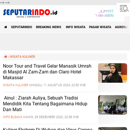
-->
-->
JUM'AT
7-08-2026
SEPUTARINDO | AKTUAL DAN
SEPUTARINDO
BREAKING NEWS
INFO WISATA
PASAR WISATA
AGROWIS
TERPERCAYA
›
WISATA KULINER
Noor Tour and Travel Gelar Manasik Umrah
di Masjid Al Zam-Zam dan Claro Hotel
Makassar
WISATA KULINER
MINGGU, 11 AGUSTUS 2024, 22:50 WIB
Ainul : Ziarah Auliya, Sebuah Tradisi
Mendidik Kita Tentang Bagaimana Hidup
Dan Mati
INFO BUDAYA
KAMIS, 29 DESEMBER 2022, 22:38 WIB
Kuliner Ekstrem Di Wuhan dan Virus Corona