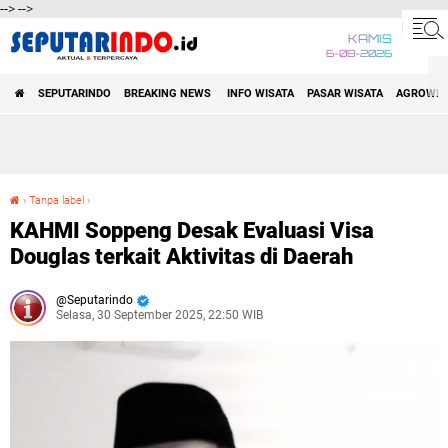
-->
-->
KAMIS
6-08-2026
SEPUTARINDO | AKTUAL DAN
SEPUTARINDO
BREAKING NEWS
INFO WISATA
PASAR WISATA
AGROWIS
TERPERCAYA
›
Tanpa label
›
KAHMI Soppeng Desak Evaluasi Visa Douglas terkait Aktivitas di Daerah
KAHMI Soppeng Desak Evaluasi Visa
Douglas terkait Aktivitas di Daerah
Seputarindo
Selasa, 30 September 2025, 22:50 WIB