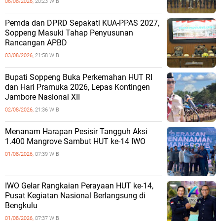
06/08/2026,
20:23 WIB
Pemda dan DPRD Sepakati KUA-PPAS 2027,
Soppeng Masuki Tahap Penyusunan
Rancangan APBD
03/08/2026,
21:58 WIB
Bupati Soppeng Buka Perkemahan HUT RI
dan Hari Pramuka 2026, Lepas Kontingen
Jambore Nasional XII
02/08/2026,
21:36 WIB
Menanam Harapan Pesisir Tangguh Aksi
1.400 Mangrove Sambut HUT ke-14 IWO
01/08/2026,
07:39 WIB
IWO Gelar Rangkaian Perayaan HUT ke-14,
Pusat Kegiatan Nasional Berlangsung di
Bengkulu
01/08/2026,
07:37 WIB