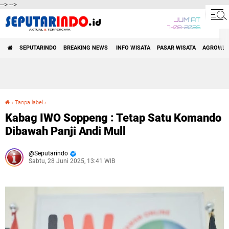
-->
-->
JUM'AT
7-08-2026
SEPUTARINDO | AKTUAL DAN
SEPUTARINDO
BREAKING NEWS
INFO WISATA
PASAR WISATA
AGROWIS
TERPERCAYA
›
Tanpa label
›
Kabag IWO Soppeng : Tetap Satu Komando Dibawah Panji Andi Mull
Kabag IWO Soppeng : Tetap Satu Komando
Dibawah Panji Andi Mull
Seputarindo
Sabtu, 28 Juni 2025, 13:41 WIB