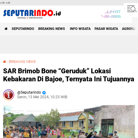
-->
-->
JUM'AT
7-08-2026
SEPUTARINDO | AKTUAL DAN
SEPUTARINDO
BREAKING NEWS
INFO WISATA
PASAR WISATA
AGROWIS
TERPERCAYA
›
BREAKING NEWS
SAR Brimob Bone “Geruduk” Lokasi Kebakaran Di Bajoe, Ternyata Ini Tujuannya
SAR Brimob Bone “Geruduk” Lokasi
Kebakaran Di Bajoe, Ternyata Ini Tujuannya
Seputarindo
Senin, 13 Mei 2024, 10:25 WIB