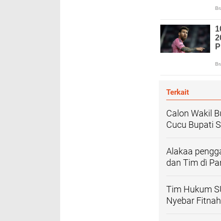
Terkait
Calon Wakil Bu
Cucu Bupati 
Alakaa pengga
dan Tim dì P
Tim Hukum SU
Nyebar Fitnah