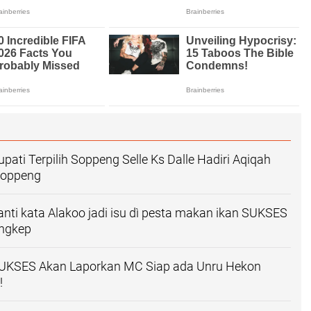
pati Terpilih Soppeng Selle Ks Dalle Hadiri Aqiqah
Soppeng
nti kata Alakoo jadi isu dì pesta makan ikan SUKSES
angkep
KSES Akan Laporkan MC Siap ada Unru Hekon
!