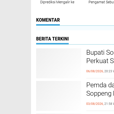
Diprediksi Mengalir ke
Pengamat Sebu
SUKSES Usai Debat II
SUKSES Terbaik
KOMENTAR
BERITA TERKINI
Bupati So
Perkuat 
Kamtibm
06/08/2026,
20:23 
Pemda da
Soppeng 
APBD
03/08/2026,
21:58 