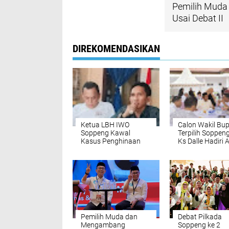
Pemilih Muda
Usai Debat II
DIREKOMENDASIKAN
Ketua LBH IWO
Calon Wakil Bup
Soppeng Kawal
Terpilih Soppeng
Kasus Penghinaan
Ks Dalle Hadiri 
Wartawan
Cucu Bupati So
Pemilih Muda dan
Debat Pilkada
Mengambang
Soppeng ke 2