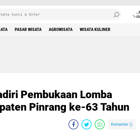
J
7-0
SATA
PASAR WISATA
AGROWISATA
WISATA KULINER
Hadiri Pembukaan Lomba
paten Pinrang ke-63 Tahun
Komentar (
)