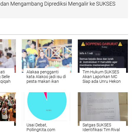
 dan Mengambang Diprediksi Mengalir ke SUKSES
ati
Alakaa pengganti
Tim Hukum SUKSES
 Selle
kata Alakoo jadi isu dì
Akan Laporkan MC
Aqiqah
pesta makan ikan
Siap ada Unru Hekon
ppeng
SUKSES dan Tim dì
Nyebar Fitnah!
Pangkep
Usai Debat,
Satgas SUKSES
PollingKita.com
Identifikasi Tim Rival