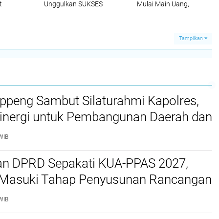
t
Unggulkan SUKSES
Mulai Main Uang,
Menang Telak atas
Langsung Tangkap
Siap Ada
Serahkan Ke Aparat
Tampilkan
ppeng Sambut Silaturahmi Kapolres,
Sinergi untuk Pembangunan Daerah dan
as.
WIB
n DPRD Sepakati KUA-PPAS 2027,
Masuki Tahap Penyusunan Rancangan
WIB