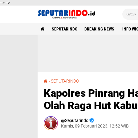
-->
-->
SEPUTARINDO | AKTUAL DAN TERPERCAYA
SEPUTARINDO
BREAKING NEWS
INFO WI
Kapolres Pinrang Hadiri Pembukaan Lomba Olah Raga Hut Kabupaten Pinrang ke-63 Tahun
›
SEPUTARINDO
Kapolres Pinrang 
Olah Raga Hut Kabu
Seputarindo
Kamis, 09 Februari 2023, 12:52 WIB