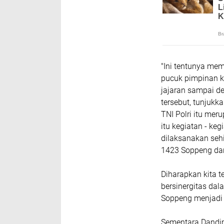
"Ini tentunya mem
pucuk pimpinan k
jajaran sampai d
tersebut, tunjuk
TNI Polri itu meru
itu kegiatan - keg
dilaksanakan sehi
1423 Soppeng da
Diharapkan kita t
bersinergitas da
Soppeng menjadi 
Sementara Dandim 