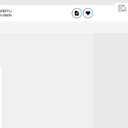
SABTU
8-2026