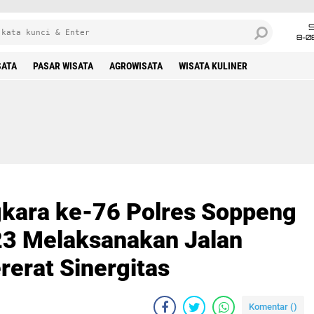
8-0
SATA
PASAR WISATA
AGROWISATA
WISATA KULINER
kara ke-76 Polres Soppeng
3 Melaksanakan Jalan
erat Sinergitas
Komentar (
)