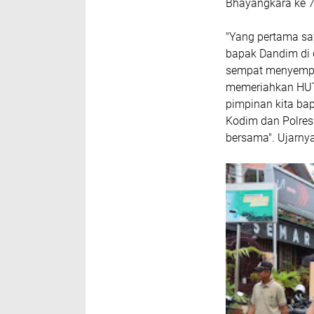
Bhayangkara ke 7
"Yang pertama sa
bapak Dandim di d
sempat menyempa
memeriahkan HUT P
pimpinan kita ba
Kodim dan Polres
bersama". Ujarny