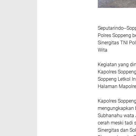
Seputarindo--So
Polres Soppeng 
Sinergitas TNI P
Wita
Kegiatan yang di
Kapolres Soppeng
Soppeng Letkol Inf
Halaman Mapolre
Kapolres Soppeng
mengungkapkan ba
Subhanahu wata A
cerah meski tadi
Sinergitas dan S