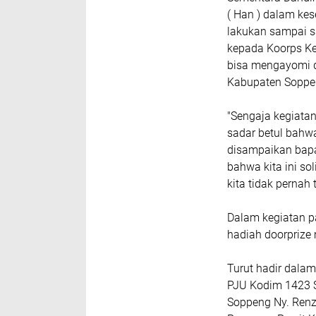
( Han ) dalam ke
lakukan sampai s
kepada Koorps Ke
bisa mengayomi 
Kabupaten Soppen
"Sengaja kegiatan
sadar betul bahwa
disampaikan bapak
bahwa kita ini so
kita tidak pernah 
Dalam kegiatan pa
hadiah doorprize 
Turut hadir dalam
PJU Kodim 1423 S
Soppeng Ny. Renz