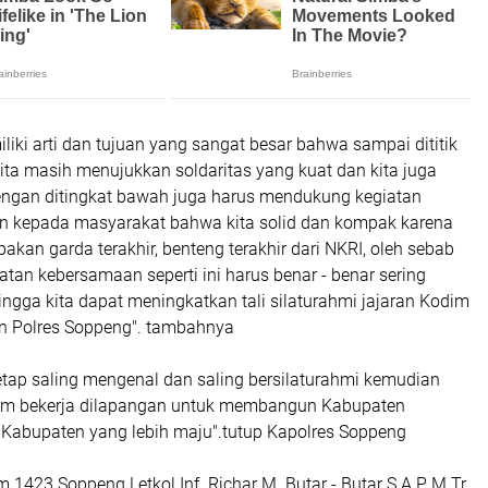
iliki arti dan tujuan yang sangat besar bahwa sampai dititik
ita masih menujukkan soldaritas yang kuat dan kita juga
engan ditingkat bawah juga harus mendukung kegiatan
kan kepada masyarakat bahwa kita solid dan kompak karena
pakan garda terakhir, benteng terakhir dari NKRI, oleh sebab
iatan kebersamaan seperti ini harus benar - benar sering
ngga kita dapat meningkatkan tali silaturahmi jajaran Kodim
n Polres Soppeng". tambahnya
etap saling mengenal dan saling bersilaturahmi kemudian
lam bekerja dilapangan untuk membangun Kabupaten
Kabupaten yang lebih maju".tutup Kapolres Soppeng
1423 Soppeng Letkol Inf. Richar M. Butar - Butar S.A.P M.Tr.