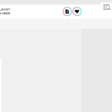
UM'AT
8-2026