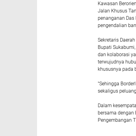
Kawasan Berorien
Jalan Khusus Ta
penanganan Das K
pengendalian ban
Sekretaris Daerah
Bupati Sukabumi
dan kolaborasi y
terwujudnya hub
khususnya pada bi
"Sehingga Border
sekaligus peluang
Dalam kesempatan
bersama dengan 
Pengembangan Twi