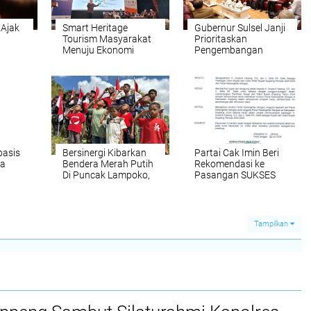
 Ajak
Smart Heritage
Gubernur Sulsel Janji
Tourism Masyarakat
Prioritaskan
Menuju Ekonomi
Pengembangan
Kreatif Diungkap Di
Wisata Pantai Marina
ITB
basis
Bersinergi Kibarkan
Partai Cak Imin Beri
sa
Bendera Merah Putih
Rekomendasi ke
Di Puncak Lampoko,
Pasangan SUKSES
Danyon Ichsan;
Pupuk Jiwa
Nasionalisme dan
Sinergitas
Tampilkan