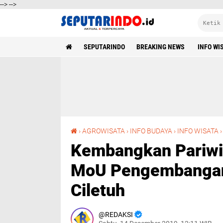
-->
-->
SEPUTARINDO | AKTUAL DAN TERPERCAYA
SEPUTARINDO
BREAKING NEWS
INFO WI
›
AGROWISATA
›
INFO BUDAYA
›
INFO WISATA
Kembangkan Pariwis
MoU Pengembangan 
Ciletuh
REDAKSI