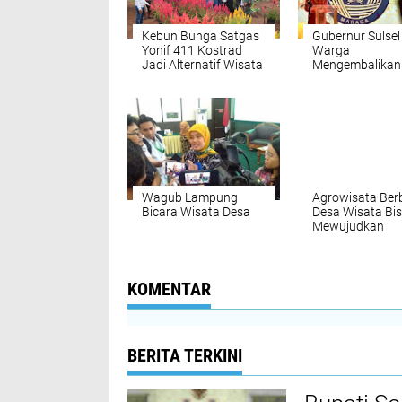
Kebun Bunga Satgas
Gubernur Sulsel
Yonif 411 Kostrad
Warga
Jadi Alternatif Wisata
Mengembalikan
Warga Merauke
Kejayaan Jeruk
Selayar
Wagub Lampung
Agrowisata Ber
Bicara Wisata Desa
Desa Wisata Bi
Mewujudkan
Kesejahteran
KOMENTAR
BERITA TERKINI