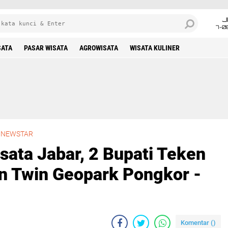
J
7-0
SATA
PASAR WISATA
AGROWISATA
WISATA KULINER
Kembangkan Pariwisata Jabar, 2 Bupati Teken MoU Pengembangan Twin Geopark Pongkor - Ciletuh
›
NEWSTAR
ata Jabar, 2 Bupati Teken
Twin Geopark Pongkor -
Komentar (
)